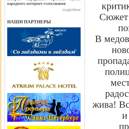
критик
народного интернет-голосования.
подробнее
Сюжет 
НАШИ ПАРТНЕРЫ
по
В медов
нов
пропада
полиц
мес
радос
жива! В
и
пр