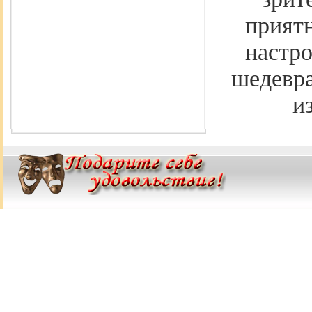
приятн
настро
шедевра
и