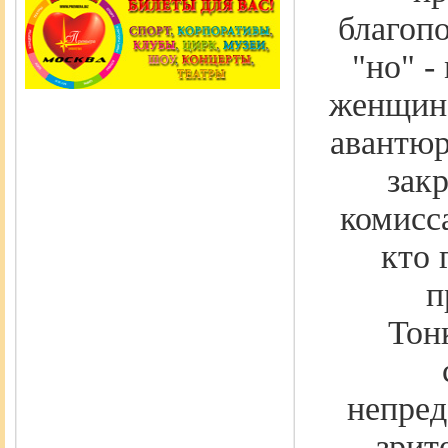
благопо
"но" -
женщина
авантюр
зак
комисс
кто 
п
Тон
непред
зрит