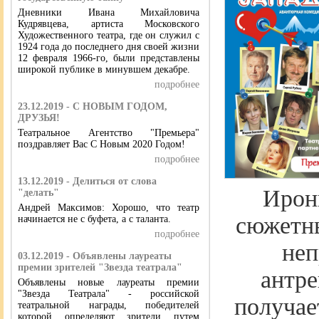
Дневники Ивана Михайловича
Кудрявцева, артиста Московского
Художественного театра, где он служил с
1924 года до последнего дня своей жизни
12 февраля 1966-го, были представлены
широкой публике в минувшем декабре.
подробнее
23.12.2019 - С НОВЫМ ГОДОМ,
ДРУЗЬЯ!
Театральное Агентство "Премьера"
поздравляет Вас С Новым 2020 Годом!
подробнее
13.12.2019 - Делиться от слова
Ирон
"делать"
Андрей Максимов: Хорошо, что театр
сюжетн
начинается не с буфета, а с таланта.
подробнее
неп
03.12.2019 - Объявлены лауреаты
премии зрителей "Звезда театрала"
антре
Объявлены новые лауреаты премии
"Звезда Театрала" - российской
получае
театральной награды, победителей
которой определяют зрители путем