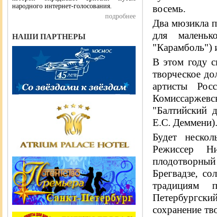
народного интернет-голосования.
восемь.
подробнее
Два мюзикла п
для маленьк
НАШИ ПАРТНЕРЫ
"Карамболь") 
В этом году 
творческое до
артисты Рос
Комиссаржев
"Балтийский 
Е.С. Деммени)
Будет нескол
Режиссер Ни
плодотворны
Брегвадзе, со
традициям п
Петербургски
сохранение тв