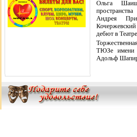
Ольга Шаиш
пространства
Андрея При
Кочержевский
дебют в Театр
Торжественная
ТЮЗе имени А
Адольф Шапир