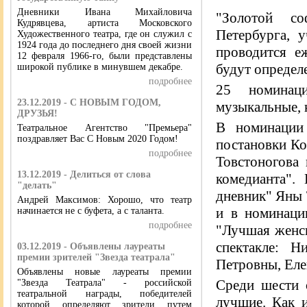
Дневники Ивана Михайловича
"Золотой со
Кудрявцева, артиста Московского
Петербурга, 
Художественного театра, где он служил с
1924 года до последнего дня своей жизни
проводится е
12 февраля 1966-го, были представлены
будут определ
широкой публике в минувшем декабре.
подробнее
25 номинаци
23.12.2019 - С НОВЫМ ГОДОМ,
музыкальные, 
ДРУЗЬЯ!
В номинации
Театральное Агентство "Премьера"
поздравляет Вас С Новым 2020 Годом!
постановки Ко
подробнее
Товстоногова 
13.12.2019 - Делиться от слова
комедианта".
"делать"
дневник" Яны 
Андрей Максимов: Хорошо, что театр
и в номинаци
начинается не с буфета, а с таланта.
подробнее
"Лучшая женск
спектакле: 
03.12.2019 - Объявлены лауреаты
премии зрителей "Звезда театрала"
Петровны, Еле
Объявлены новые лауреаты премии
Среди шести 
"Звезда Театрала" - российской
театральной награды, победителей
лучшие. Как и
которой определяют зрители путем