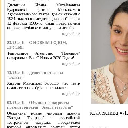
Дневники Ивана Михайловича
Кудрявцева, артиста Московского
Художественного театра, где он служил с
1924 года до последнего дня своей жизни
12 февраля 1966-го, были представлены
широкой публике в минувшем декабре.
подробнее
23.12.2019 - С НОВЫМ ГОДОМ,
ДРУЗЬЯ!
Театральное Агентство "Премьера"
поздравляет Вас С Новым 2020 Годом!
подробнее
13.12.2019 - Делиться от слова
"делать"
Андрей Максимов: Хорошо, что театр
начинается не с буфета, а с таланта.
подробнее
03.12.2019 - Объявлены лауреаты
премии зрителей "Звезда театрала"
коллектива «Л
Объявлены новые лауреаты премии
"Звезда Театрала" - российской
театральной награды, победителей
которой определяют зрители путем