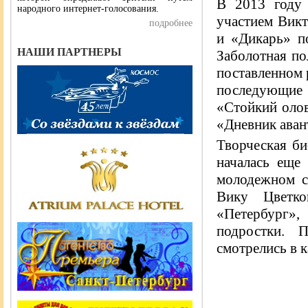
В 2013 году 
народного интернет-голосования.
участием Вик
подробнее
и «Дикарь» п
НАШИ ПАРТНЕРЫ
Заболотная по
поставленном 
последующие т
«Стойкий олов
«Дневник аван
Творческая б
началась еще
молодежном с
Вику Цветко
«Петербург»
подростки. 
смотрелись в к