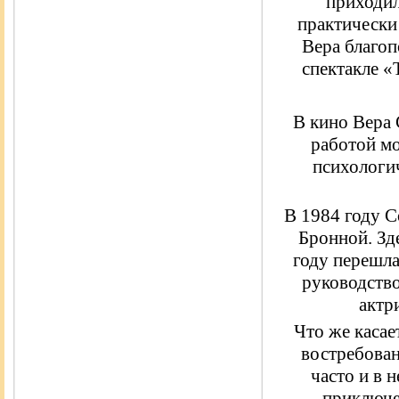
приходил
практически 
Вера благо
спектакле «
В кино Вера 
работой мо
психологи
В 1984 году С
Бронной. Зде
году перешла
руководство
актр
Что же касае
востребован
часто и в 
приключе