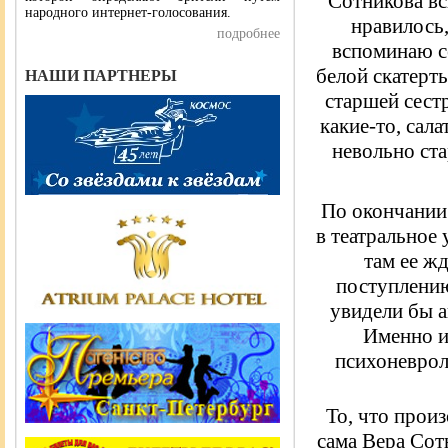
Сотникова вс
народного интернет-голосования.
нравилось,
подробнее
вспоминаю с
белой скатерт
НАШИ ПАРТНЕРЫ
старшей сест
какие-то, сала
невольно ст
По окончании
в театральное 
там ее жд
поступлени
увидели бы а
Именно из
психоневрол
То, что прои
сама Вера Сотн