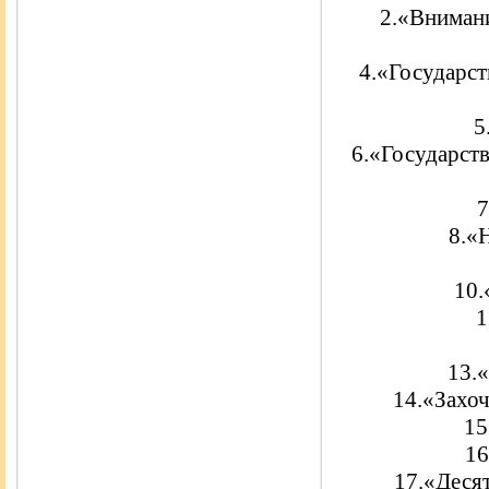
2.«Внимани
4.«Государст
5
6.«Государст
7
8.«
10.
1
13.«
14.«Захоч
15
16
17.«Десят