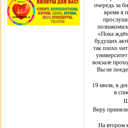
очередь за б
время я 
прослушив
познакомила
«Пока ждём
будущих акт
так плохо чи
университет
вокзале прохо
Вы не поеде
19 июля, в д
в сп
Ш
Веру приняли
На втором 