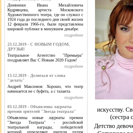
Дневники Ивана Михайловича
Кудрявцева, артиста Московского
Художественного театра, где он служил с
1924 года до последнего дня своей жизни
12 февраля 1966-го, были представлены
широкой публике в минувшем декабре.
подробнее
23.12.2019 - С НОВЫМ ГОДОМ,
ДРУЗЬЯ!
Театральное Агентство "Премьера"
поздравляет Вас С Новым 2020 Годом!
подробнее
13.12.2019 - Делиться от слова
"делать"
Андрей Максимов: Хорошо, что театр
начинается не с буфета, а с таланта.
подробнее
03.12.2019 - Объявлены лауреаты
искусству. Св
премии зрителей "Звезда театрала"
(сестра 
Объявлены новые лауреаты премии
"Звезда Театрала" - российской
Детство девоч
театральной награды, победителей
которой определяют зрители путем