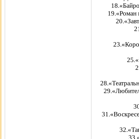
18.«Байро
19.«Роман 
20.«Зав
2
23.«Коро
25.«
2
28.«Театраль
29.«Любител
3
31.«Воскресе
32.«Та
33.