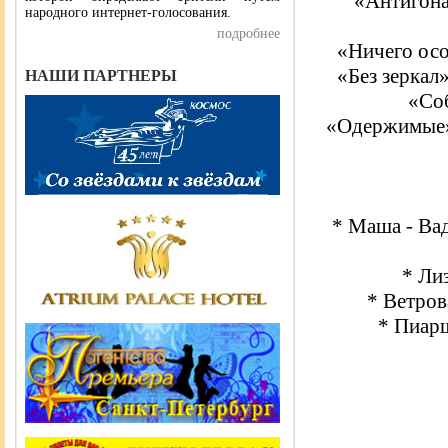
«Антигона
народного интернет-голосования.
подробнее
«Ничего осо
«Без зеркал
НАШИ ПАРТНЕРЫ
«Соб
«Одержимые» 
* Маша - Ва
* Ли
* Ветров
* Пиар