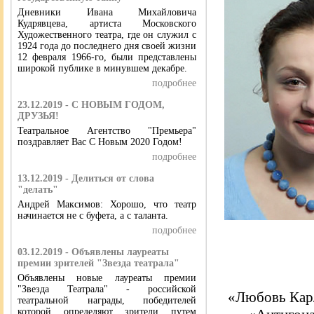
Дневники Ивана Михайловича
Кудрявцева, артиста Московского
Художественного театра, где он служил с
1924 года до последнего дня своей жизни
12 февраля 1966-го, были представлены
широкой публике в минувшем декабре.
подробнее
23.12.2019 - С НОВЫМ ГОДОМ,
ДРУЗЬЯ!
Театральное Агентство "Премьера"
поздравляет Вас С Новым 2020 Годом!
подробнее
13.12.2019 - Делиться от слова
"делать"
Андрей Максимов: Хорошо, что театр
начинается не с буфета, а с таланта.
подробнее
03.12.2019 - Объявлены лауреаты
премии зрителей "Звезда театрала"
Объявлены новые лауреаты премии
"Звезда Театрала" - российской
«Любовь Карл
театральной награды, победителей
которой определяют зрители путем