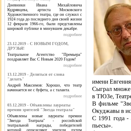
Дневники Ивана Михайловича
Кудрявцева, артиста Московского
Художественного театра, где он служил с
1924 года до последнего дня своей жизни
12 февраля 1966-го, были представлены
широкой публике в минувшем декабре.
подробнее
23.12.2019 - С НОВЫМ ГОДОМ,
ДРУЗЬЯ!
Театральное Агентство "Премьера"
поздравляет Вас С Новым 2020 Годом!
подробнее
13.12.2019 - Делиться от слова
"делать"
имени Евгения
Андрей Максимов: Хорошо, что театр
Сыграл множес
начинается не с буфета, а с таланта.
в ТЮЗе, Театр
подробнее
В фильме "Зве
03.12.2019 - Объявлены лауреаты
Окуджавы в ис
премии зрителей "Звезда театрала"
Объявлены новые лауреаты премии
С 1991 года -
"Звезда Театрала" - российской
пьесы».
театральной награды, победителей
которой определяют зрители путем