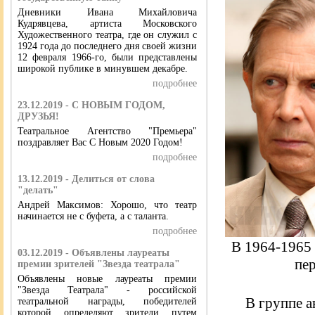
Дневники Ивана Михайловича
Кудрявцева, артиста Московского
Художественного театра, где он служил с
1924 года до последнего дня своей жизни
12 февраля 1966-го, были представлены
широкой публике в минувшем декабре.
подробнее
23.12.2019 - С НОВЫМ ГОДОМ,
ДРУЗЬЯ!
Театральное Агентство "Премьера"
поздравляет Вас С Новым 2020 Годом!
подробнее
13.12.2019 - Делиться от слова
"делать"
Андрей Максимов: Хорошо, что театр
начинается не с буфета, а с таланта.
подробнее
В 1964-1965 
03.12.2019 - Объявлены лауреаты
пер
премии зрителей "Звезда театрала"
Объявлены новые лауреаты премии
"Звезда Театрала" - российской
В группе 
театральной награды, победителей
которой определяют зрители путем