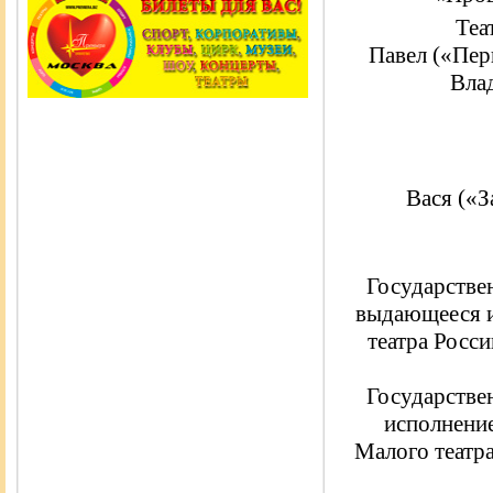
Теа
Павел («Пер
Вла
Вася («З
Государстве
выдающееся и
театра Росс
Государстве
исполнение
Малого театр