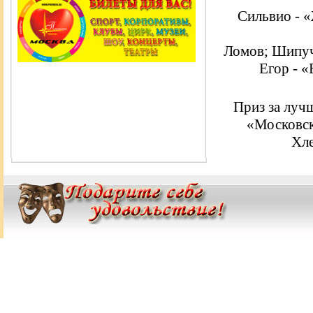
Сильвио - «
Ломов; Шипуч
Егор - «
Приз за луч
«Московск
Хле