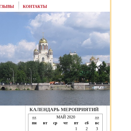
ТЗЫВЫ
КОНТАКТЫ
КАЛЕНДАРЬ МЕРОПРИЯТИЙ
««
МАЙ 2020
»»
пн
вт
ср
чт
пт
сб
вс
1
2
3