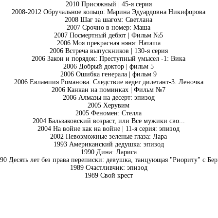
2010 Присяжный | 45-я серия
2008-2012 Обручальное кольцо: Марина Эдуардовна Никифорова
2008 Шаг за шагом: Светлана
2007 Срочно в номер: Маша
2007 Посмертный дебют | Фильм №5
2006 Моя прекрасная няня: Наташа
2006 Встреча выпускников | 130-я серия
2006 Закон и порядок: Преступный умысел -1: Вика
2006 Добрый доктор | фильм 5
2006 Ошибка генерала | фильм 9
2006 Евлампия Романова. Следствие ведет дилетант-3: Леночка
2006 Канкан на поминках | Фильм №7
2006 Алмазы на десерт: эпизод
2005 Херувим
2005 Феномен: Стелла
2004 Бальзаковский возраст, или Все мужики сво...
2004 На войне как на войне | 11-я серия: эпизод
2002 Невозможные зеленые глаза: Лара
1993 Американский дедушка: эпизод
1990 Дина: Лариса
90 Десять лет без права переписки: девушка, танцующая "Риориту" с Бер
1989 Счастливчик: эпизод
1989 Свой крест