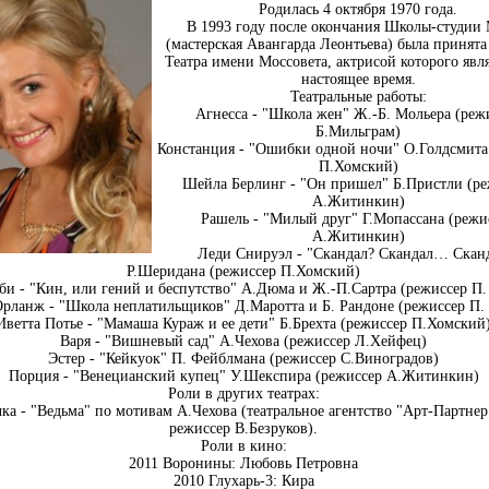
Родилась 4 октября 1970 года.
В 1993 году после окончания Школы-студи
(мастерская Авангарда Леонтьева) была принята
Театра имени Моссовета, актрисой которого явля
настоящее время.
Театральные работы:
Агнесса - "Школа жен" Ж.-Б. Мольера (реж
Б.Мильграм)
Констанция - "Ошибки одной ночи" О.Голдсмита
П.Хомский)
Шейла Берлинг - "Он пришел" Б.Пристли (ре
А.Житинкин)
Рашель - "Милый друг" Г.Мопассана (режи
А.Житинкин)
Леди Снируэл - "Скандал? Скандал… Скан
Р.Шеридана (режиссер П.Хомский)
и - "Кин, или гений и беспутство" А.Дюма и Ж.-П.Сартра (режиссер П
Орланж - "Школа неплатильщиков" Д.Маротта и Б. Рандоне (режиссер П.
Иветта Потье - "Мамаша Кураж и ее дети" Б.Брехта (режиссер П.Хомский
Варя - "Вишневый сад" А.Чехова (режиссер Л.Хейфец)
Эстер - "Кейкуок" П. Фейблмана (режиссер С.Виноградов)
Порция - "Венецианский купец" У.Шекспира (режиссер А.Житинкин)
Роли в других театрах:
а - "Ведьма" по мотивам А.Чехова (театральное агентство "Арт-Партнер
режиссер В.Безруков).
Роли в кино:
2011 Воронины: Любовь Петровна
2010 Глухарь-3: Кира