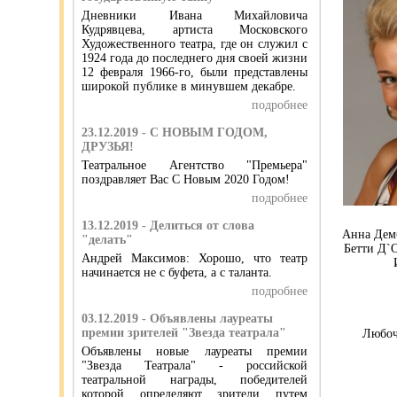
Дневники Ивана Михайловича
Кудрявцева, артиста Московского
Художественного театра, где он служил с
1924 года до последнего дня своей жизни
12 февраля 1966-го, были представлены
широкой публике в минувшем декабре.
подробнее
23.12.2019 - С НОВЫМ ГОДОМ,
ДРУЗЬЯ!
Театральное Агентство "Премьера"
поздравляет Вас С Новым 2020 Годом!
подробнее
13.12.2019 - Делиться от слова
Анна Демб
"делать"
Бетти Д`
Андрей Максимов: Хорошо, что театр
начинается не с буфета, а с таланта.
подробнее
03.12.2019 - Объявлены лауреаты
премии зрителей "Звезда театрала"
Любочк
Объявлены новые лауреаты премии
"Звезда Театрала" - российской
театральной награды, победителей
которой определяют зрители путем