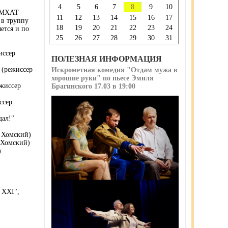
4
5
6
7
8
9
10
и МХАТ
11
12
13
14
15
16
17
 в труппу
18
19
20
21
22
23
24
ется и по
25
26
27
28
29
30
31
иссер
ПОЛЕЗНАЯ ИНФОРМАЦИЯ
 (режиссер
Искрометная комедия "Отдам мужа в
хорошие руки" по пьесе Эмиля
жиссер
Брагинского 17.03 в 19:00
ссер
дал!"
. Хомский)
 Хомский)
)
 XXI",