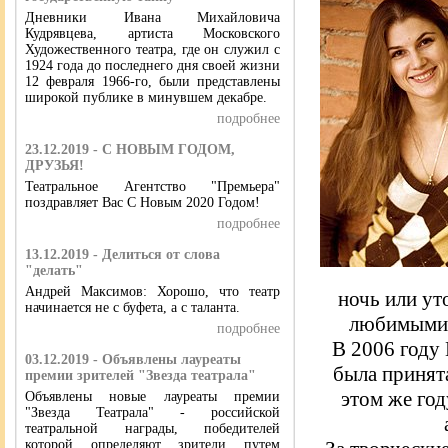
Дневники Ивана Михайловича
Кудрявцева, артиста Московского
Художественного театра, где он служил с
1924 года до последнего дня своей жизни
12 февраля 1966-го, были представлены
широкой публике в минувшем декабре.
подробнее
23.12.2019 - С НОВЫМ ГОДОМ,
ДРУЗЬЯ!
Театральное Агентство "Премьера"
поздравляет Вас С Новым 2020 Годом!
подробнее
13.12.2019 - Делиться от слова
"делать"
Андрей Максимов: Хорошо, что театр
ночь или ут
начинается не с буфета, а с таланта.
любимыми н
подробнее
В 2006 году
03.12.2019 - Объявлены лауреаты
была принята
премии зрителей "Звезда театрала"
этом же год
Объявлены новые лауреаты премии
"Звезда Театрала" - российской
театральной награды, победителей
которой определяют зрители путем