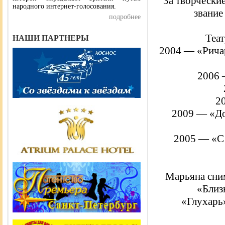
За творчески
народного интернет-голосования.
звание
подробнее
Теа
НАШИ ПАРТНЕРЫ
2004 — «Ричар
2006 
2
2009 — «До
2005 — «С 
Марьяна сним
«Близн
«Глухарь